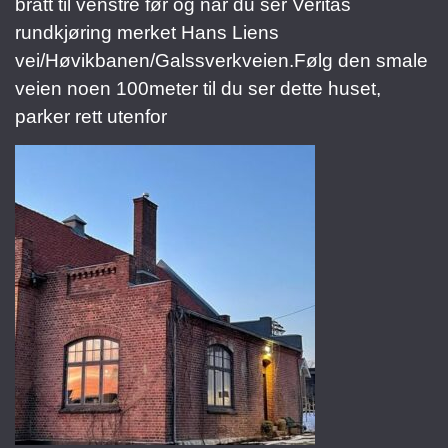
brått til venstre før og når du ser Veritas
rundkjøring merket Hans Liens
vei/Høvikbanen/Galssverkveien.Følg den smale
veien noen 100meter til du ser dette huset,
parker rett utenfor